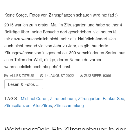
Keine Sorge, Fotos von Zitruspflanzen schauen wird nie fad ;)
2015 war ich zum ersten Mal im Zitrusgarten und habe seither 4
Beiträge über meine Besuche dort geschrieben, viel neues fällt
mir dazu wahrscheinlich nicht mehr ein. Natürlich ändert sich
auch nicht rasend viel von Jahr zu Jahr, es gibt hunderte
Zitrusgewächse von insgesamt ca. 300 verschiedenen Sorten aus
allen Teilen der Welt, einige, deren Namen du vorher
wahrscheinlich noch nie gehört hast.
ALLES ZITRUS
14. AUGUST 2022
ZUGRIFFE: 9366
Lesen & Fotos ...
TAGS:
Michael Ceron
,
Zitronenbaum
,
Zitrusgarten
,
Faaker See
,
Zitruspflanzen
,
AllesZitrus
,
Zitrussammlung
Webfundstück: Ein Zitronenbauer in der