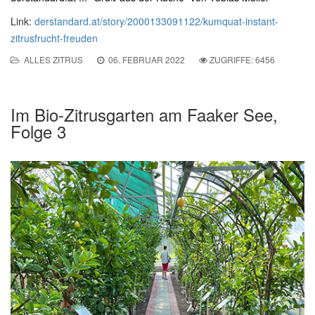
Link:
derstandard.at/story/2000133091122/kumquat-instant-
zitrusfrucht-freuden
ALLES ZITRUS
06. FEBRUAR 2022
ZUGRIFFE: 6456
Im Bio-Zitrusgarten am Faaker See,
Folge 3