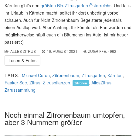
Kärnten gibt’s den
größten Bio-Zitrusgarten Österreichs
. Und falls
ihr Urlaub in Kärnten macht, solltet ihr dort unbedingt vorbei
schauen. Auch für Nicht-Zitronenbaum-Begeisterte jedenfalls
einen Ausflug wert. Aber Achtung: Ihr könntet ein Fan werden und
möglicherweise hüpft euch ein Bäumchen ins Auto. Ist mir heuer
passiert ;)
ALLES ZITRUS
16. AUGUST 2021
ZUGRIFFE: 4962
Lesen & Fotos
TAGS:
Michael Ceron
,
Zitronenbaum
,
Zitrusgarten
,
Kärnten
,
Faaker See
,
Zitrus
,
Zitruspflanzen
,
,
AllesZitrus
,
Zitronen
Zitrussammlung
Noch einmal Zitronenbaum umtopfen,
aber 3 Nummern größer