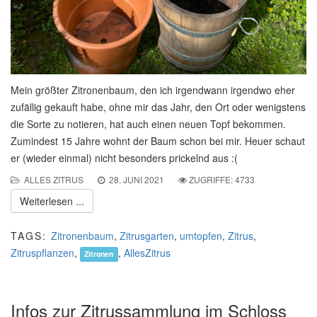
Mein größter Zitronenbaum, den ich irgendwann irgendwo eher
zufällig gekauft habe, ohne mir das Jahr, den Ort oder wenigstens
die Sorte zu notieren, hat auch einen neuen Topf bekommen.
Zumindest 15 Jahre wohnt der Baum schon bei mir. Heuer schaut
er (wieder einmal) nicht besonders prickelnd aus :(
ALLES ZITRUS
28. JUNI 2021
ZUGRIFFE: 4733
Weiterlesen ...
TAGS:
Zitronenbaum
,
Zitrusgarten
,
umtopfen
,
Zitrus
,
Zitruspflanzen
,
,
AllesZitrus
Zitronen
Infos zur Zitrussammlung im Schloss