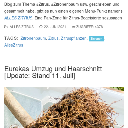
Blog zum Thema #Zitrus, #Zitronenbaum usw. geschrieben und
gesammelt habe, gibt es nun einen eigenen Menü-Punkt namens
ALLES ZITRUS
. Eine Fan-Zone für Zitrus-Begeisterte sozusagen
ALLES ZITRUS
22. JUNI 2021
ZUGRIFFE: 4378
TAGS:
Zitronenbaum
,
Zitrus
,
Zitruspflanzen
,
,
Zitronen
AllesZitrus
Eurekas Umzug und Haarschnitt
[Update: Stand 11. Juli]