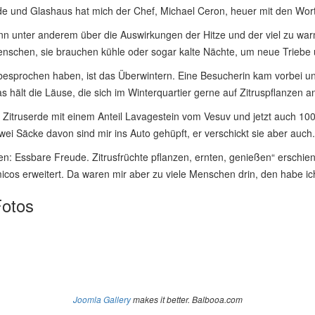
 und Glashaus hat mich der Chef, Michael Ceron, heuer mit den Wort
ann unter anderem über die Auswirkungen der Hitze und der viel zu war
schen, sie brauchen kühle oder sogar kalte Nächte, um neue Triebe 
esprochen haben, ist das Überwintern. Eine Besucherin kam vorbei und 
das hält die Läuse, die sich im Winterquartier gerne auf Zitruspflanzen an
itruserde mit einem Anteil Lavagestein vom Vesuv und jetzt auch 100%ig 
 Zwei Säcke davon sind mir ins Auto gehüpft, er verschickt sie aber auch.
nen: Essbare Freude. Zitrusfrüchte pflanzen, ernten, genießen“ ers
micos erweitert. Da waren mir aber zu viele Menschen drin, den habe i
Fotos
Joomla Gallery
makes it better. Balbooa.com