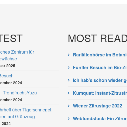
TEST
MOST READ
ches Zentrum für
Raritätenbörse im Botani
gewächse
ust 2025
Fünfter Besuch im Bio-Z
 Besuch
Ich hab’s schon wieder g
tember 2024
_Trendfrucht-Yuzu
Kumquat: Instant-Zitrusf
tember 2024
Wiener Zitrustage 2022
rheit über Tigerschnegel:
ehen auf Grünzeug
Webfundstück: Ein Zitro
l 2024