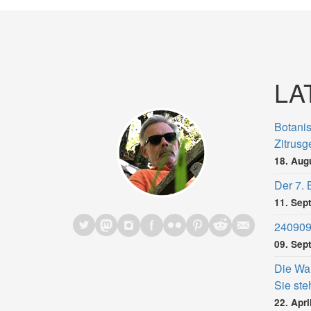
LA
Botanis
Zitrus
18. Aug
Der 7.
11. Sep
240909
09. Sep
Die Wah
Sie st
22. Apri