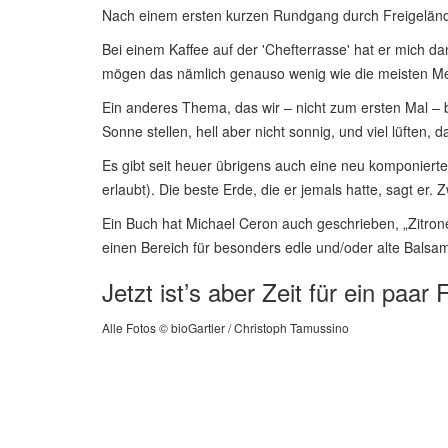
Nach einem ersten kurzen Rundgang durch Freigelände
Bei einem Kaffee auf der 'Chefterrasse' hat er mich d
mögen das nämlich genauso wenig wie die meisten Men
Ein anderes Thema, das wir – nicht zum ersten Mal – b
Sonne stellen, hell aber nicht sonnig, und viel lüften, 
Es gibt seit heuer übrigens auch eine neu komponierte Z
erlaubt). Die beste Erde, die er jemals hatte, sagt er.
Ein Buch hat Michael Ceron auch geschrieben, „Zitro
einen Bereich für besonders edle und/oder alte Balsa
Jetzt ist’s aber Zeit für ein paar 
Alle Fotos © bioGartler / Christoph Tamussino